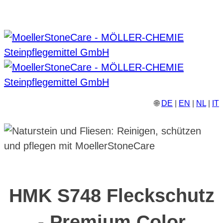
🌐
DE
|
EN
|
NL
|
IT
HMK S748 Fleckschutz
- Premium Color