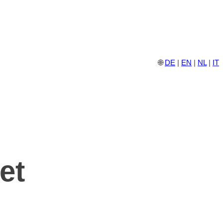
🌐
DE
|
EN
|
NL
|
IT
et