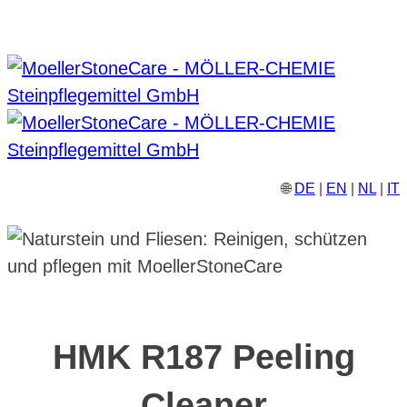
🌐
DE
|
EN
|
NL
|
IT
HMK R187 Peeling
Cleaner