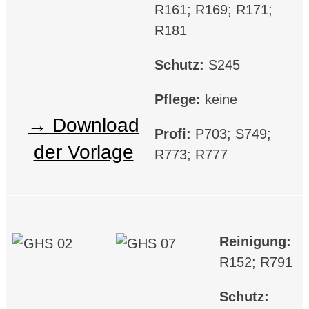
R161; R169; R171;
R181
Schutz:
S245
Pflege:
keine
Download
Profi:
P703; S749;
der Vorlage
R773; R777
Reinigung:
R152; R791
Schutz: