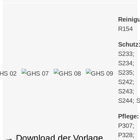
Reinig
R154
Schutz
S233;
S234;
S235;
S242;
S243;
S244; 
Pflege:
P307;
P328;
Download der Vorlage