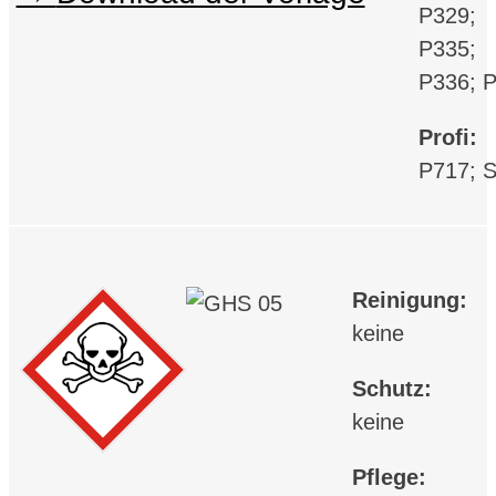
P329;
P335;
P336; 
Profi:
P717; 
Reinigung:
keine
Schutz:
keine
Pflege: