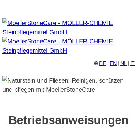
🌐
DE
|
EN
|
NL
|
IT
Betriebsanweisungen