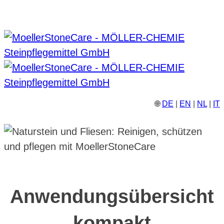
🌐
DE
|
EN
|
NL
|
IT
Anwendungsübersicht
kompakt