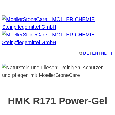
🌐
DE
|
EN
|
NL
|
IT
HMK R171 Power-Gel