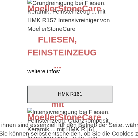
MoellerStoneCare
FLIESEN,
FEINSTEINZEUG
...
weitere Infos:
Intensivreinigung
HMK R161
mit
MoellerStoneCare
ihnen sind essenziell für den Betrieb der Seite, wä
Sie können selbst entscheiden, ob Sie die Cookies z