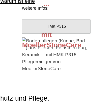
warum ist eine
...
weitere Infos:
Bodenpflege
HMK P315
mit
MoellerStoneCare
chutz und Pflege.