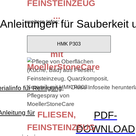
FEINSTEINZEUG
...
 Anleitungen für Sauberkeit 
weitere Infos:
Oberflächenpflege
HMK P303
mit
MoellerStoneCare
Diese Infoseite herunter
ialinfo für Reinigung,
Anleitung für
PDF-
FLIESEN,
FEINSTEINZEUG
DOWNLOAD