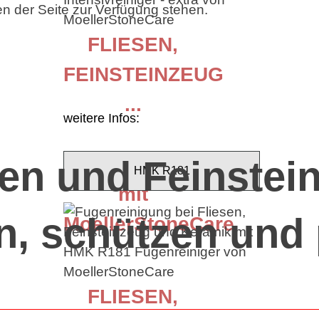
en der Seite zur Verfügung stehen.
FLIESEN,
FEINSTEINZEUG
...
weitere Infos:
Fugenreinigung
sen und Feinstei
HMK R181
mit
n, schützen und
MoellerStoneCare
FLIESEN,