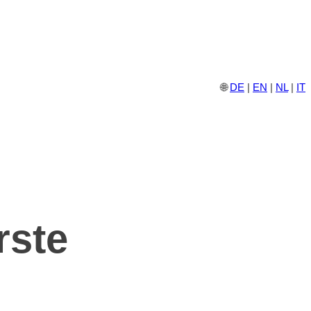
🌐
DE
|
EN
|
NL
|
IT
rste